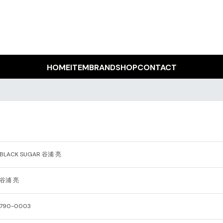
HOME
ITEM
BRAND
SHOP
CONTACT
BLACK SUGAR 谷浦 亮
谷浦 亮
790-0003