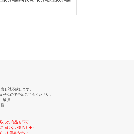
上10万円未満660円、10万円以上30万円未
交換も対応致します。
ませんので予めご了承ください。
・破損
商品
け取った商品も不可
返送頂けない場合も不可
ている商品も含む