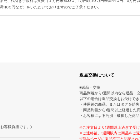
また、代引き手数料は実費（１万円未満330、1万円以上3万円未満440円、3万円以
満1100円など）をいただいておりますのでご了承ください。
返品交換について
■返品・交換
商品到着から1週間以内なら返品・
以下の場合は返品交換をお受けでき
・使用後の商品、またはタグを紛失
・商品到着から1週間以上経過した
・お客様による汚損・破損した商品
お客様負担です。)
※ご注文日より1週間以上過ぎて受
※ご連絡後、1週間以内に商品をご
※商品ページに返品不可と明記され