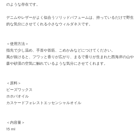
のような存在です。
デニムやレザーがよく似合うソリッドパフュームは、持っているだけで野生
的な気分にさせてくれる小さなウィルダネスです。
＜使用方法＞
指先で少し温め、手首や首筋、こめかみなどにつけてください。
風が抜けると、フワッと香りが広がり、まるで香りが生まれた西海岸の山や
森や砂漠の空気に触れているような気分にさせてくれます。
＜原料＞
ビーズワックス
ホホバオイル
カスケードフォレストエッセンシャルオイル
＜内容量＞
15 ml