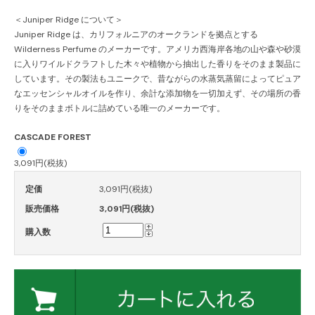
＜Juniper Ridge について＞
Juniper Ridge は、カリフォルニアのオークランドを拠点とする
Wilderness Perfume のメーカーです。アメリカ西海岸各地の山や森や砂漠
に入りワイルドクラフトした木々や植物から抽出した香りをそのまま製品に
しています。その製法もユニークで、昔ながらの水蒸気蒸留によってピュア
なエッセンシャルオイルを作り、余計な添加物を一切加えず、その場所の香
りをそのままボトルに詰めている唯一のメーカーです。
CASCADE FOREST
3,091円(税抜)
定価
3,091円(税抜)
販売価格
3,091円(税抜)
購入数