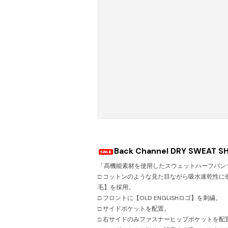
Back Channel DRY SWEAT S
「高機能素材を使用したスウェットハーフパン
□ コットンのような見た目ながら吸水速乾性に優れ
毛】を採用。
□ フロントに【OLD ENGLISHロゴ】を刺繍。
□ サイドポケットを配置。
□ 右サイドのみファスナーヒップポケットを配