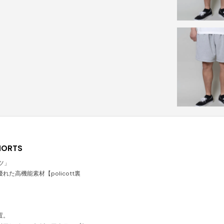
HORTS
ツ」
た高機能素材【policott裏
置。